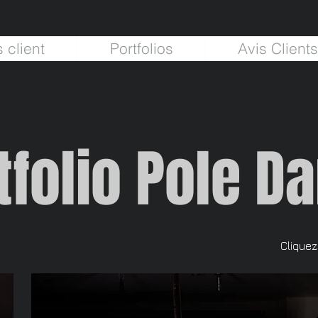
 client
Portfolios
Avis Clients
tfolio Pole D
Cliquez